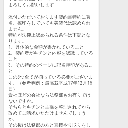
よろしくお願いします
添付いただいております契約書特約
に署
名、捺印
をしていても美装代は認められ
ません。
特約が法律上認められる条件は下記とな
ります。
1、具体的な金額が書かれていること
2、契約者がキチンと内容を認識している
こと
3、その特約のページに記名押印があるこ
と
この3つ全てが揃っている必要がございま
す。（参考判例：最高裁平成17年12月16
日）
貴社ほどの会社なら法務部もお有りでは
ないですか。
そちらとキチンと主張を整理されてから
改めてご請求いただけませんでしょう
か。
その後は法務部の方と直接やり取りをし