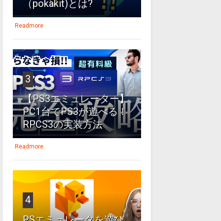
（pokakit)とは?
Readmore
3
【PS3エミュレーター】
PC1台でPS3が遊べる！
RPCS3の実装方法
Readmore
4
PSエミュレータを遊び