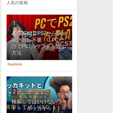
人気の投稿
1
【PCSX2】PS2からBios
吸い出し不要！！PCだ
けでPS2のソフトを遊ぶ
方法
Readmore
2
検索してはいけないワー
ド！！ポッカキット