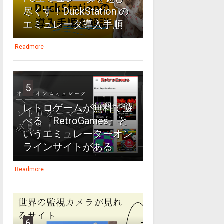
尽くす！DuckStation の
エミュレータ導入手順
Readmore
5
レトロゲームが無料で遊
べる『RetroGames』と
いうエミュレーターオン
ラインサイトがある
Readmore
6