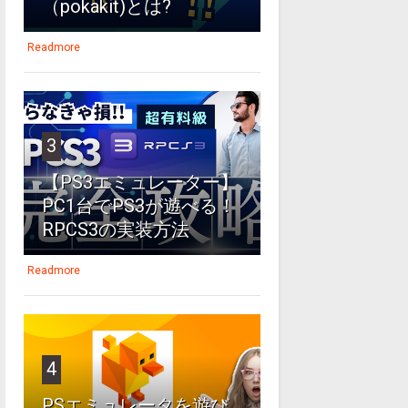
（pokakit)とは?
Readmore
3
【PS3エミュレーター】
PC1台でPS3が遊べる！
RPCS3の実装方法
Readmore
4
PSエミュレータを遊び