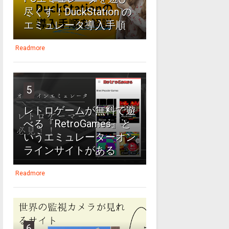
尽くす！DuckStation の
エミュレータ導入手順
Readmore
5
レトロゲームが無料で遊
べる『RetroGames』と
いうエミュレーターオン
ラインサイトがある
Readmore
6