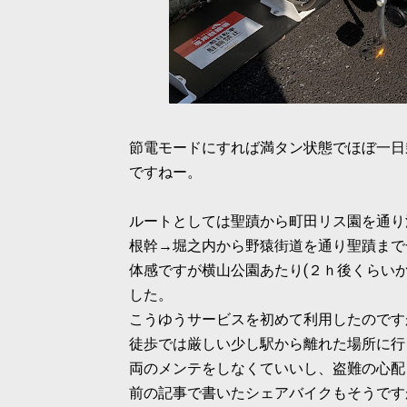
節電モードにすれば満タン状態でほぼ一日
ですねー。
ルートとしては聖蹟から町田リス園を通り
根幹→堀之内から野猿街道を通り聖蹟まで
体感ですが横山公園あたり(２ｈ後くらい
した。
こうゆうサービスを初めて利用したのですが
徒歩では厳しい少し駅から離れた場所に行
両のメンテをしなくていいし、盗難の心配
前の記事で書いたシェアバイクもそうです