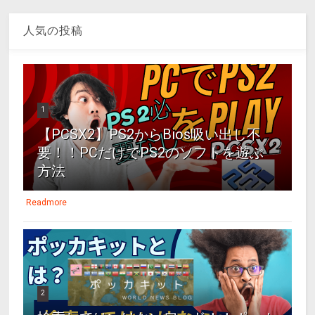
人気の投稿
1
【PCSX2】PS2からBios吸い出し不
要！！PCだけでPS2のソフトを遊ぶ
方法
Readmore
2