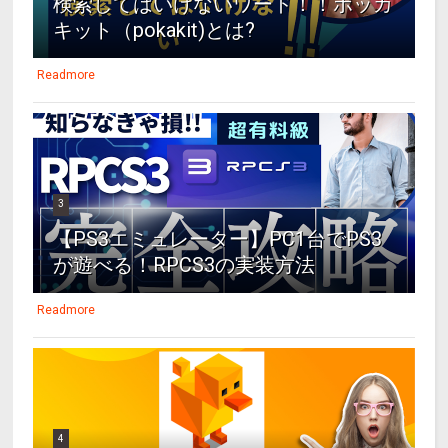
検索してはいけないワード！！ポッカ
キット（pokakit)とは?
Readmore
3
【PS3エミュレーター】PC1台でPS3
が遊べる！RPCS3の実装方法
Readmore
4