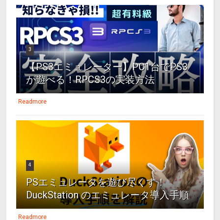
3
【PS3エミュレーター】PC1台でPS3
が遊べる！RPCS3の実装方法
Readmore
4
PSエミュレータを遊び尽くす！
DuckStation のエミュレータ導入手順
Readmore