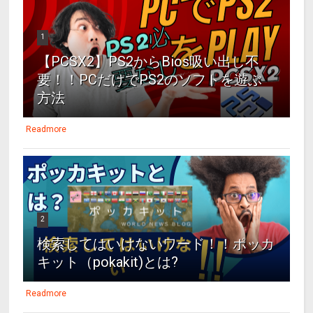
1
【PCSX2】PS2からBios吸い出し不
要！！PCだけでPS2のソフトを遊ぶ
方法
Readmore
2
検索してはいけないワード！！ポッカ
キット（pokakit)とは?
Readmore