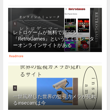
5
レトロゲームが無料で遊べる
『RetroGames』というエミュレータ
ーオンラインサイトがある
Readmore
6
一世風靡した世界の監視カメラが見れ
るinsecamは今